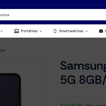
Portátiles
Smartwatches
Gris
Samsung
5G 8GB/
€
449.00
Hay exist