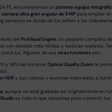
 S24 FE, encontraremos un
potente equipo fotográfi
a
cámara ultra gran angular de 8 MP
para ampliar el
ng tampoco se olvida de los
selfies
y las videolla
través del
ProVisual Engine
, un paquete completo de
eos con detalles más nítidos y texturas realistas. T
a poca luz. Algunas de sus
otras funciones
son:
U y NPU del sistema,
Optical Quality Zoom
te permi
dad.
er HDR
y sus colores y escenas mejorados, e ilumi
ta
, aunque no esté grabado así originalmente en tus 
 Studio
es todo lo que necesitas para convertir tus f