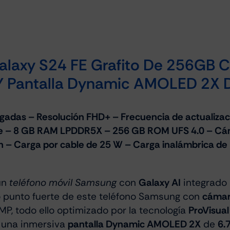
axy S24 FE Grafito De 256GB Co
Y Pantalla Dynamic AMOLED 2X D
gadas – Resolución FHD+ – Frecuencia de actualiza
e – 8 GB RAM LPDDR5X – 256 GB ROM UFS 4.0 – Cáma
h – Carga por cable de 25 W – Carga inalámbrica de 
 un
teléfono móvil Samsung
con
Galaxy AI
integrado 
tro punto fuerte de este teléfono Samsung con
cámar
MP, todo ello optimizado por la tecnología
ProVisual
n una inmersiva
pantalla Dynamic AMOLED 2X
de
6.