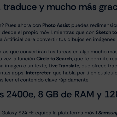
a, traduce y mucho más graci
ón? Pues ahora con
Photo Assist
puedes redimension
 desde el propio móvil, mientras que con
Sketch t
cia Artificial para convertir tus dibujos en imágenes.
tas que convertirán tus tareas en algo mucho más s
 vez la función
Circle to Search
, que te permite r
na imagen o un texto;
Live Translate
, que ofrece tra
intas apps;
Interpreter
, que habla por ti en cualqui
 leer el contenido clave rápidamente.
s 2400e, 8 GB de RAM y 1
g Galaxy S24 FE equipa la plataforma móvil
Samsung