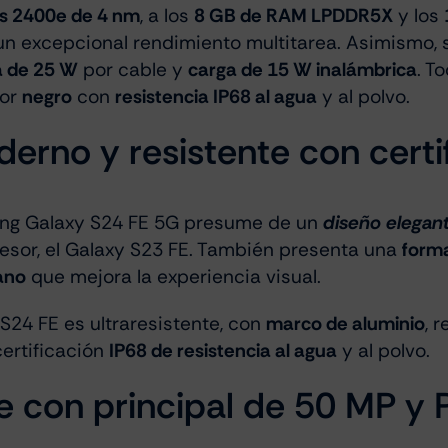
s 2400e de 4 nm
, a los
8 GB de RAM LPDDR5X
y los
n excepcional rendimiento multitarea. Asimismo,
a de 25 W
por cable y
carga de 15 W inalámbrica
. T
lor
negro
con
resistencia IP68 al agua
y al polvo.
erno y resistente con certi
ung Galaxy S24 FE 5G presume de un
diseño elegan
cesor, el Galaxy S23 FE. También presenta una
form
lano
que mejora la experiencia visual.
 S24 FE es ultraresistente, con
marco de aluminio
, 
certificación
IP68 de resistencia al agua
y al polvo.
e con principal de 50 MP y 