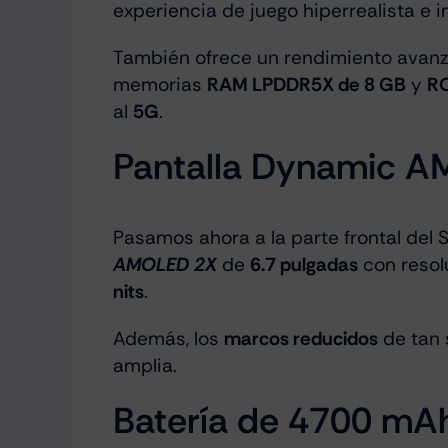
experiencia de juego hiperrealista e i
También ofrece un rendimiento avanza
memorias
RAM LPDDR5X de 8 GB
y
RO
al
5G
.
Pantalla Dynamic A
Pasamos ahora a la parte frontal del
AMOLED 2X
de
6.7 pulgadas
con resol
nits
.
Además, los
marcos reducidos
de tan 
amplia.
Batería de 4700 mAh