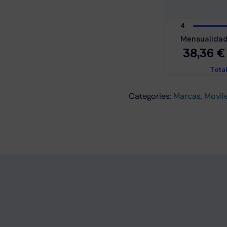
FE
5G
8GB/256GB
Gris
cantidad
Categories:
Marcas
,
Movil