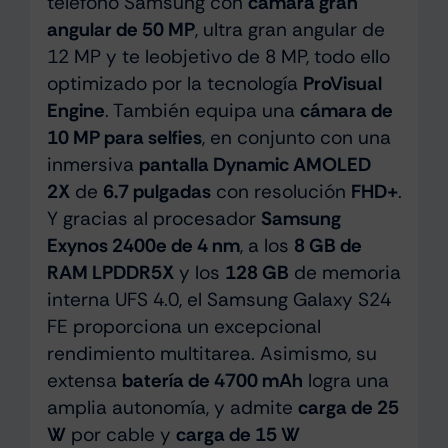
teléfono Samsung con
cámara gran
angular de 50 MP
, ultra gran angular de
12 MP y te leobjetivo de 8 MP, todo ello
optimizado por la tecnología
ProVisual
Engine
. También equipa una
cámara de
10 MP para selfies
, en conjunto con una
inmersiva
pantalla Dynamic AMOLED
2X
de
6.7 pulgadas
con resolución
FHD+
.
Y gracias al procesador
Samsung
Exynos 2400e de 4 nm
, a los
8 GB de
RAM LPDDR5X
y los
128 GB
de memoria
interna UFS 4.0, el Samsung Galaxy S24
FE proporciona un excepcional
rendimiento multitarea. Asimismo, su
extensa
batería de 4700 mAh
logra una
amplia autonomía, y admite
carga de 25
W
por cable y
carga de 15 W