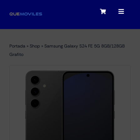
Skip
to
Toggle
Toggle
content
Navigation
Navigat
My account
Moviles
Portada
»
Shop
»
Samsung Galaxy S24 FE 5G 8GB/128GB
Checkout
Grafito
Tablets
Audio
Portátiles
Smartwatches