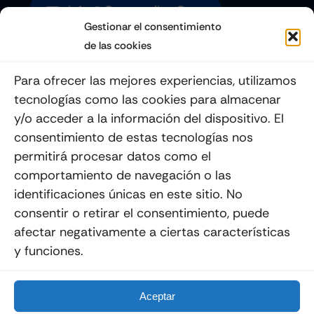
Info@quemoviles.com
Gestionar el consentimiento
de las cookies
Suscribéte a nuestro Newsletter
Para ofrecer las mejores experiencias, utilizamos
tecnologías como las cookies para almacenar
y/o acceder a la información del dispositivo. El
consentimiento de estas tecnologías nos
Enviar
permitirá procesar datos como el
comportamiento de navegación o las
identificaciones únicas en este sitio. No
consentir o retirar el consentimiento, puede
afectar negativamente a ciertas características
y funciones.
© 2012 - 2026
Quemoviles
Es Una
Página Web
Diseñada Por La Esquina Creativa
Todos Los Derechos Reservados
Aceptar