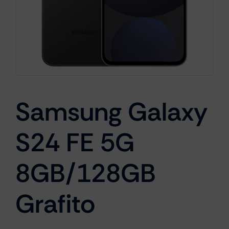
Cámaras
Gaming
Samsung Galaxy
Marcas
S24 FE 5G
8GB/128GB
Grafito