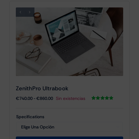
ZenithPro Ultrabook
Rango
€
740.00
-
€
860.00
Sin existencias
de
Valorado
1
con
5.00
de 5
precios:
en base a
Specifications
valoración
desde
de un cliente
€740.00

hasta