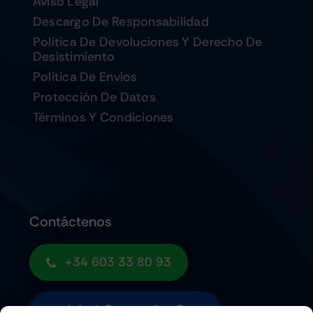
Aviso Legal
Descargo De Responsabilidad
Política De Devoluciones Y Derecho De
Desistimiento
Política De Envios
Protección De Datos
Términos Y Condiciones
Contáctenos
+34 603 33 80 93
Info@quemoviles.com