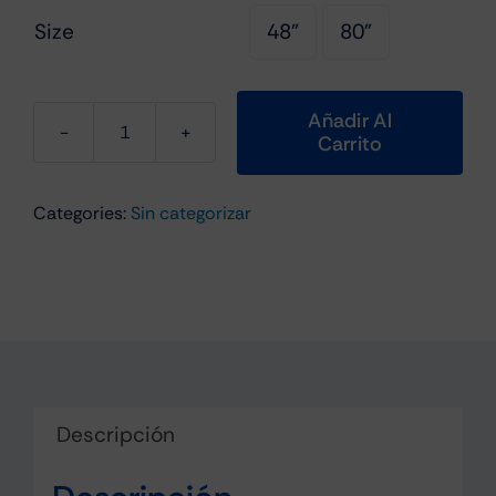
€1,299.00
Size
48"
80"

Añadir Al
Carrito
PhotonBeam
48"
Curved
Categories:
Sin categorizar
LED
TV
cantidad
Descripción