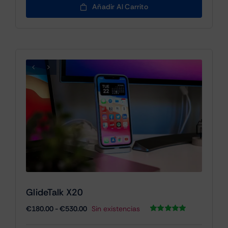
€860.00
Añadir Al Carrito
GlideTalk X20
Rango
€
180.00
-
€
530.00
Sin existencias
de
Valorado
1
con
5.00
de 5