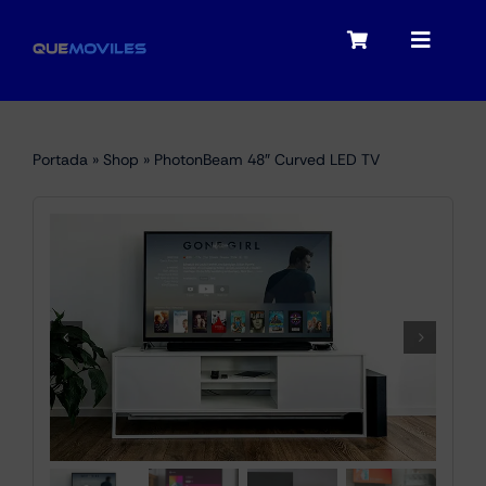
Skip
to
Toggle
Toggle
content
Navigation
Navigat
My account
Moviles
Portada
»
Shop
»
PhotonBeam 48″ Curved LED TV
Checkout
Tablets
Audio
Portátiles
Smartwatches