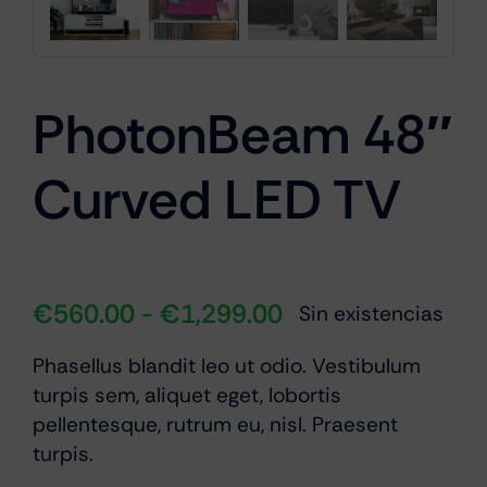
Cámaras
PhotonBeam 48″
Gaming
Curved LED TV
Marcas
Rango
€
560.00
-
€
1,299.00
Sin existencias
de
Phasellus blandit leo ut odio. Vestibulum
precios:
turpis sem, aliquet eget, lobortis
desde
pellentesque, rutrum eu, nisl. Praesent
€560.00
turpis.
hasta