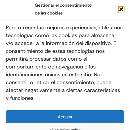
Gestionar el consentimiento
de las cookies
Suscribéte a nuestro Newsletter
Para ofrecer las mejores experiencias, utilizamos
tecnologías como las cookies para almacenar
y/o acceder a la información del dispositivo. El
consentimiento de estas tecnologías nos
Enviar
permitirá procesar datos como el
comportamiento de navegación o las
identificaciones únicas en este sitio. No
consentir o retirar el consentimiento, puede
afectar negativamente a ciertas características
y funciones.
© 2012 - 2026
Quemoviles
Es Una
Página Web
Diseñada Por La Esquina Creativa
Todos Los Derechos Reservados
Aceptar
Ver preferencias