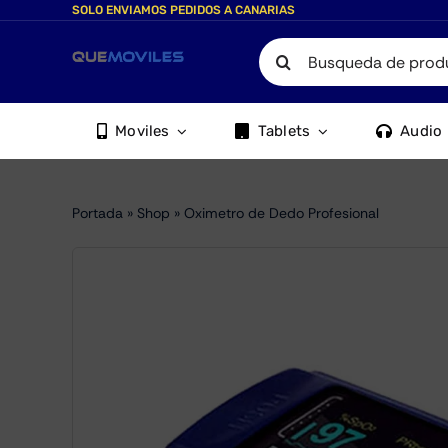
Skip
SOLO ENVIAMOS PEDIDOS A CANARIAS
to
Search
content
for:
Moviles
Tablets
Audio
Portada
»
Shop
»
Oximetro de Dedo Profesional