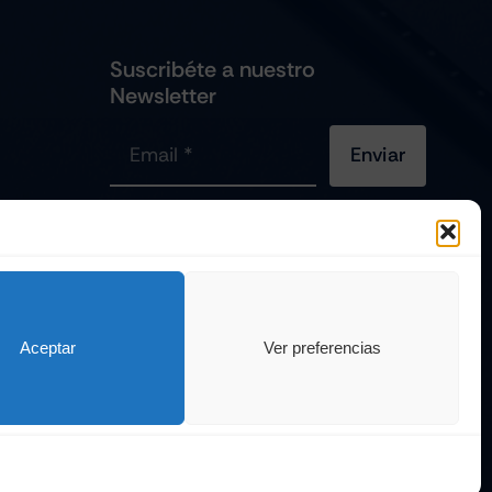
Suscribéte a nuestro
Newsletter
Enviar
viles
Es Una
Página Web Diseñada Por La Esquina Creativa
Todos Los Derechos Reservados
Aceptar
Ver preferencias