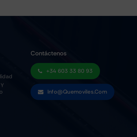
Contáctenos
+34 603 33 80 93
lidad
 Y
to
Info@quemoviles.com