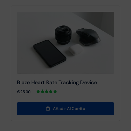
Blaze Heart Rate Tracking Device
€
25.00
Valorado
1
con
5.00
de 5
en base a
Añadir Al Carrito
valoración
de un cliente