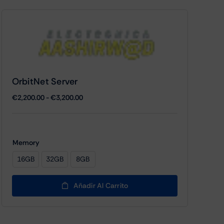
OrbitNet Server
Rango
€
2,200.00
-
€
3,200.00
de
precios:
desde
€2,200.00
Memory
hasta
16GB
32GB
8GB

€3,200.00
Añadir Al Carrito