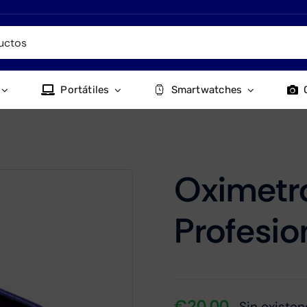
Portátiles
Smartwatches
Oximetr
Profesio
€
20.00
Sin existen