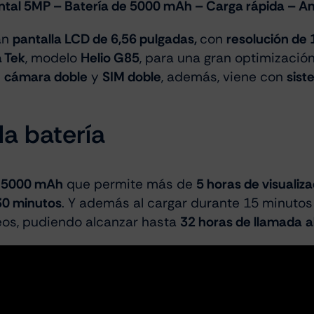
tal 5MP – Batería de 5000 mAh – Carga rápida – An
an
pantalla LCD de 6,56 pulgadas,
con
resolución de 
 Tek
, modelo
Helio G85
, para una gran optimizació
n
cámara doble
y
SIM doble
, además, viene con
sist
a batería
e 5000 mAh
que permite más de
5 horas de visualiz
 30 minutos
. Y además al cargar durante 15 minutos 
deos, pudiendo alcanzar hasta
32 horas de llamada
a