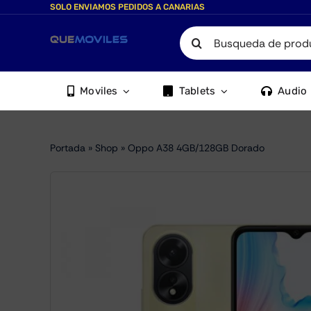
Skip
SOLO ENVIAMOS PEDIDOS A CANARIAS
to
Search
content
for:
Moviles
Tablets
Audio
Portada
»
Shop
»
Oppo A38 4GB/128GB Dorado