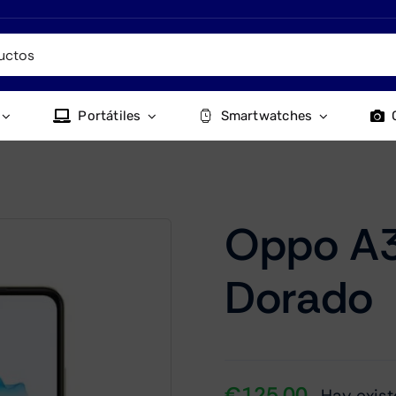
Portátiles
Smartwatches
Oppo A
Dorado
€
125.00
Hay exist