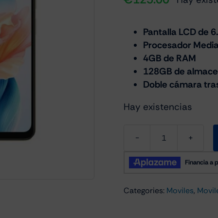
Pantalla LCD de 6
Procesador Media
4GB de RAM
128GB de almace
Doble cámara tra
Hay existencias
Oppo
A38
4GB/128GB
Dorado
Categories:
Moviles
,
Movil
cantidad