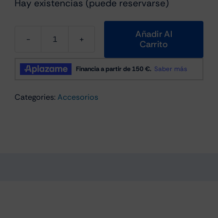
Hay existencias (puede reservarse)
Añadir Al
Carrito
Karl
Lagerfeld
KLHCP14MGFKPK
Carcasa
Categories:
Accesorios
de
Silicone
para
iPhone
14
Plus
Black
Glitter
Flakes
Ikonik