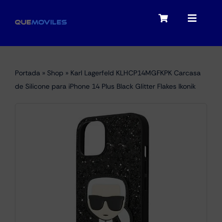
Skip
to
Toggle
Toggle
content
Navigation
Navigat
My account
Moviles
Portada
»
Shop
»
Karl Lagerfeld KLHCP14MGFKPK Carcasa
Checkout
de Silicone para iPhone 14 Plus Black Glitter Flakes Ikonik
Tablets
Audio
Portátiles
Smartwatches