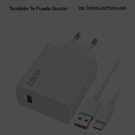
cantidad
Ver Todos Los Productos
También Te Puede Gustar