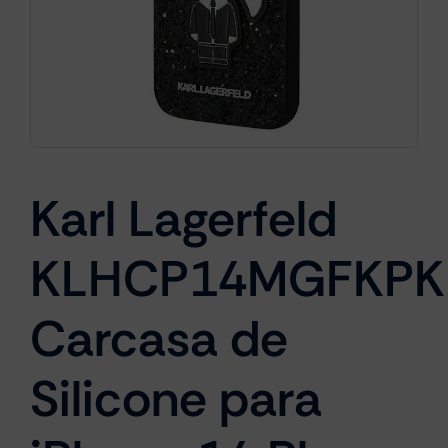
Cámaras
Gaming
Karl Lagerfeld
Marcas
KLHCP14MGFKPK
Carcasa de
Silicone para