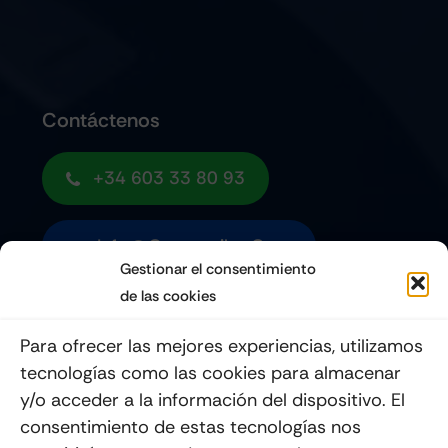
Contáctenos
+34 603 33 80 93
Info@quemoviles.com
Gestionar el consentimiento
de las cookies
Suscribéte a nuestro Newsletter
Para ofrecer las mejores experiencias, utilizamos
tecnologías como las cookies para almacenar
y/o acceder a la información del dispositivo. El
consentimiento de estas tecnologías nos
Enviar