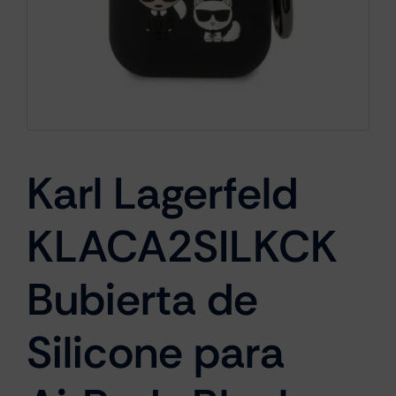
Cámaras
Gaming
Karl Lagerfeld
Marcas
KLACA2SILKCK
Bubierta de
Silicone para