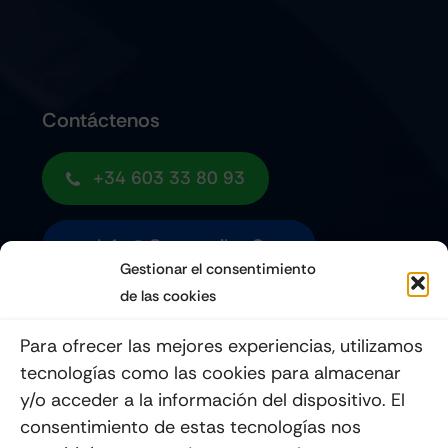
Contáctenos
+34 603 33 80 93
Info@quemoviles.com
Gestionar el consentimiento
de las cookies
Suscribéte a nuestro Newsletter
Para ofrecer las mejores experiencias, utilizamos
tecnologías como las cookies para almacenar
y/o acceder a la información del dispositivo. El
consentimiento de estas tecnologías nos
Enviar