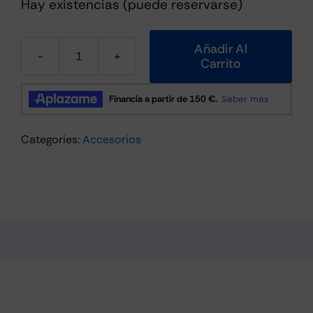
Hay existencias (puede reservarse)
Añadir Al
Carrito
Karl
Lagerfeld
KLACA2SILKCK
Bubierta
Categories:
Accesorios
de
Silicone
para
AirPods
Black
Silicone
Karl
&
Choupette
cantidad