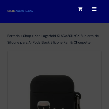
Skip
to
Toggle
Toggle
content
Navigation
Navigat
My account
Moviles
Portada
»
Shop
»
Karl Lagerfeld KLACA2SILKCK Bubierta de
Checkout
Silicone para AirPods Black Silicone Karl & Choupette
Tablets
Audio
Portátiles
Smartwatches