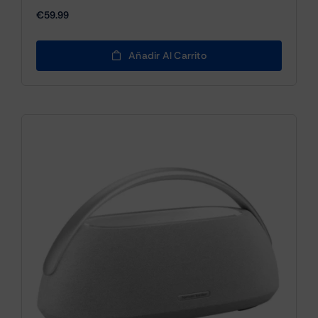
€
59.99
Añadir Al Carrito