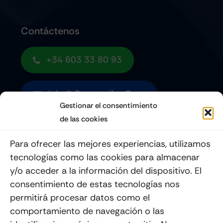
Contáctenos
+34 603 33 80 93
Info@quemoviles.com
Gestionar el consentimiento
de las cookies
Suscribéte a nuestro Newsletter
Para ofrecer las mejores experiencias, utilizamos
tecnologías como las cookies para almacenar
y/o acceder a la información del dispositivo. El
consentimiento de estas tecnologías nos
Enviar
permitirá procesar datos como el
comportamiento de navegación o las