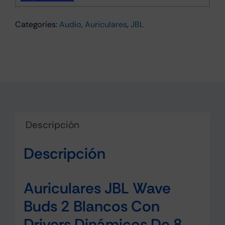
2
Categories:
Audio
,
Auriculares
,
JBL
Blanco
con
cancelación
de
ruido
(ANC)
cantidad
Descripción
Descripción
Auriculares JBL Wave
Buds 2 Blancos Con
Drivers Dinámicos De 8