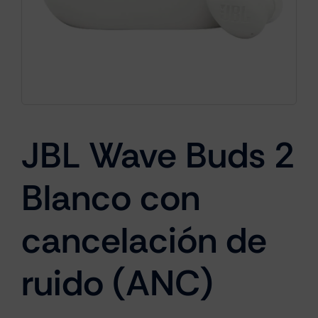
Cámaras
Gaming
JBL Wave Buds 2
Marcas
Blanco con
cancelación de
ruido (ANC)