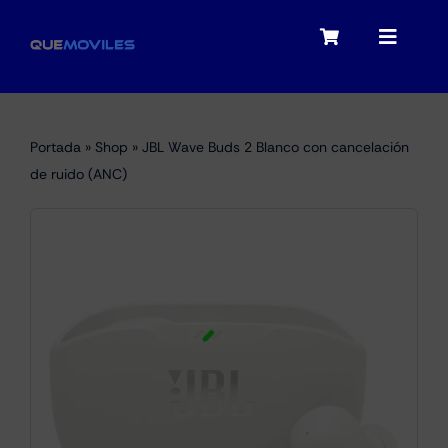
Skip
to
Toggle
Toggle
content
Navigation
Navigat
My account
Moviles
Portada
»
Shop
»
JBL Wave Buds 2 Blanco con cancelación
Checkout
de ruido (ANC)
Tablets
Audio
Portátiles
Smartwatches