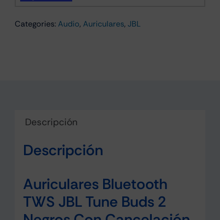
2
Categories:
Audio
,
Auriculares
,
JBL
Negro
con
cancelación
de
ruido
(ANC)
cantidad
Descripción
Descripción
Auriculares Bluetooth
TWS JBL Tune Buds 2
Negros Con Cancelación