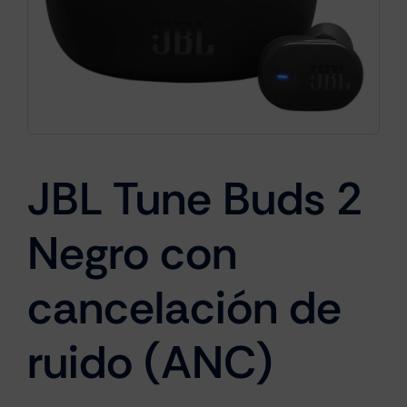
Cámaras
Gaming
JBL Tune Buds 2
Marcas
Negro con
cancelación de
ruido (ANC)