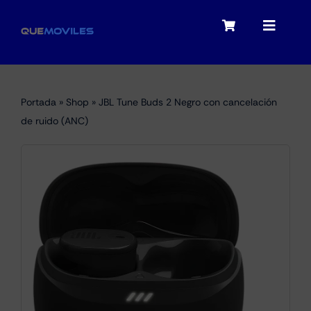
Skip
to
Toggle
Toggle
content
Navigation
Navigat
My account
Moviles
Portada
»
Shop
»
JBL Tune Buds 2 Negro con cancelación
Checkout
de ruido (ANC)
Tablets
Audio
Portátiles
Smartwatches