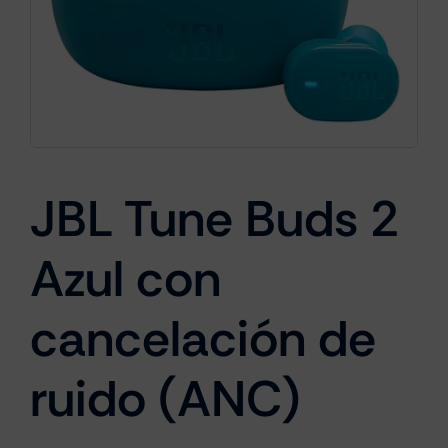
Cámaras
Gaming
JBL Tune Buds 2
Marcas
Azul con
cancelación de
ruido (ANC)