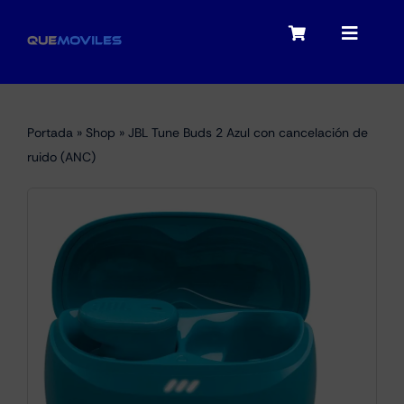
Skip
to
Toggle
Toggle
content
Navigation
Navigat
My account
Moviles
Portada
»
Shop
»
JBL Tune Buds 2 Azul con cancelación de
Checkout
ruido (ANC)
Tablets
Audio
Portátiles
Smartwatches