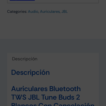
2
Categories:
Audio
,
Auriculares
,
JBL
Azul
con
cancelación
de
ruido
(ANC)
cantidad
Descripción
Descripción
Auriculares Bluetooth
TWS JBL Tune Buds 2
Blancos Con Cancelación