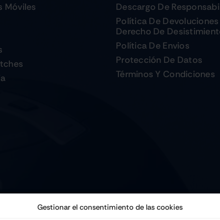
s Móviles
Descargo De Responsabi
Política De Devoluciones
Derecho De Desistimien
Política De Envios
s
Protección De Datos
tches
Términos Y Condiciones
ia
Gestionar el consentimiento de las cookies