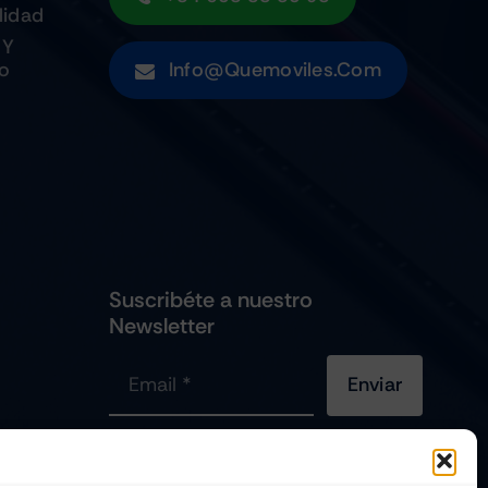
lidad
 Y
to
Info@quemoviles.com
Suscribéte a nuestro
Newsletter
Enviar