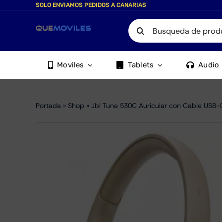
Skip
SOLO ENVIAMOS PEDIDOS A CANARIAS
to
Search
content
for:
Moviles
Tablets
Audio
Portada
»
Shop
»
Jbl Tune 530C Auricular con Cable USB-