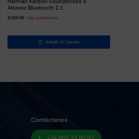
Harman Kardon SoundSticks 5
Altavoz Bluetooth 2.1
€
289.99
Hay existencias
Añadir Al Carrito
Contáctenos
+34 603 33 80 93