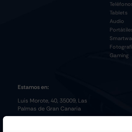
Teléfono
Tablets
Audio
Portátile
Smartwa
Fotograf
Gaming
Estamos en:
Luis Morote, 40, 35009, Las
Palmas de Gran Canaria