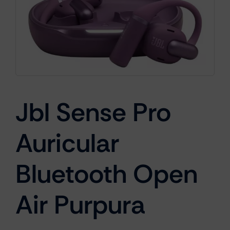
Cámaras
Gaming
Jbl Sense Pro
Marcas
Auricular
Bluetooth Open
Air Purpura