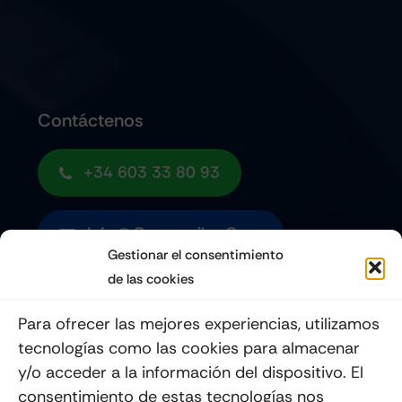
Contáctenos
+34 603 33 80 93
Info@quemoviles.com
Gestionar el consentimiento
de las cookies
Suscribéte a nuestro Newsletter
Para ofrecer las mejores experiencias, utilizamos
tecnologías como las cookies para almacenar
y/o acceder a la información del dispositivo. El
consentimiento de estas tecnologías nos