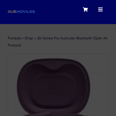
Skip
to
Toggle
Toggle
content
Navigation
Navigat
My account
Moviles
Portada
»
Shop
»
Jbl Sense Pro Auricular Bluetooth Open Air
Checkout
Purpura
Tablets
Audio
Portátiles
Smartwatches