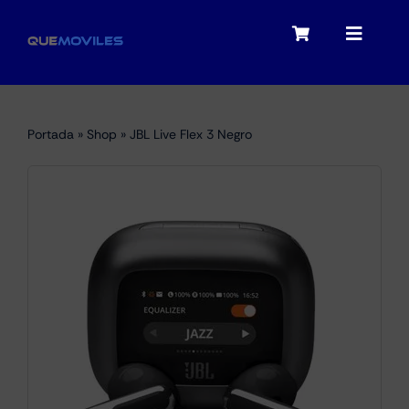
Skip
to
Toggle
Toggle
content
Navigation
Navigat
My account
Moviles
Portada
»
Shop
»
JBL Live Flex 3 Negro
Checkout
Tablets
Audio
Portátiles
Smartwatches