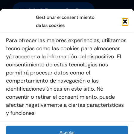
Info@quemoviles.com
Gestionar el consentimiento
de las cookies
Suscribéte a nuestro Newsletter
Para ofrecer las mejores experiencias, utilizamos
tecnologías como las cookies para almacenar
y/o acceder a la información del dispositivo. El
consentimiento de estas tecnologías nos
Enviar
permitirá procesar datos como el
comportamiento de navegación o las
identificaciones únicas en este sitio. No
consentir o retirar el consentimiento, puede
afectar negativamente a ciertas características
y funciones.
© 2012 - 2026
Quemoviles
Es Una
Página Web
Diseñada Por La Esquina Creativa
Todos Los Derechos Reservados
Aceptar