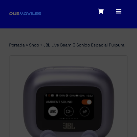
Skip
to
Toggle
Toggle
content
Navigation
Navigat
My account
Moviles
Portada
»
Shop
»
JBL Live Beam 3 Sonido Espacial Purpura
Checkout
Tablets
Audio
Portátiles
Smartwatches