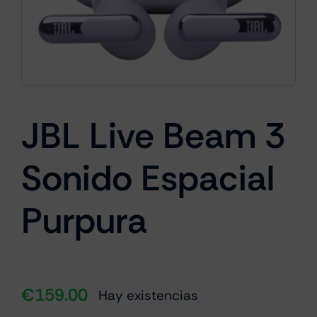
Cámaras
Gaming
JBL Live Beam 3
Sonido Espacial
Marcas
Purpura
€
159.00
Hay existencias