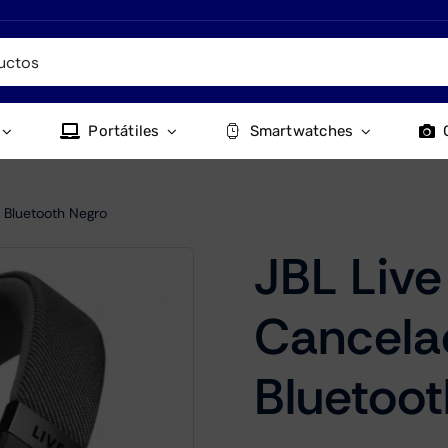
Portátiles
Smartwatches
o Bluetooth Negro
JBL Live
Cancela
Bluetoot