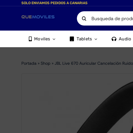
Skip
SOLO ENVIAMOS PEDIDOS A CANARIAS
to
Search
content
for:
Moviles
Tablets
Audio
Portada
»
Shop
»
JBL Live 670 Auricular Cancelación Ruid