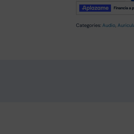
Live
670
Auricular
Categories:
Audio
,
Auricul
Cancelación
Ruido
Bluetooth
Negro
cantidad