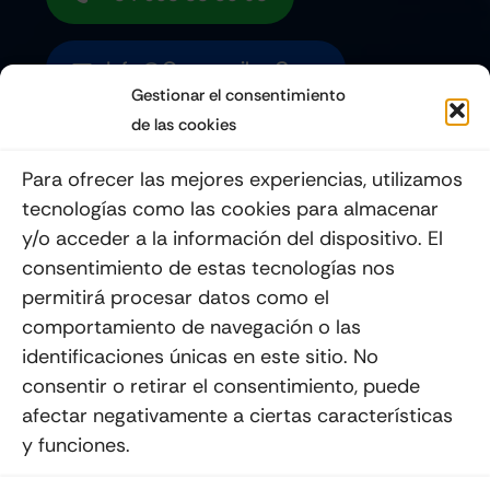
Info@quemoviles.com
Gestionar el consentimiento
de las cookies
Suscribéte a nuestro Newsletter
Para ofrecer las mejores experiencias, utilizamos
tecnologías como las cookies para almacenar
y/o acceder a la información del dispositivo. El
consentimiento de estas tecnologías nos
Enviar
permitirá procesar datos como el
comportamiento de navegación o las
identificaciones únicas en este sitio. No
consentir o retirar el consentimiento, puede
afectar negativamente a ciertas características
y funciones.
© 2012 - 2026
Quemoviles
Es Una
Página Web
Diseñada Por La Esquina Creativa