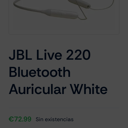
Cámaras
Gaming
JBL Live 220
Bluetooth
Marcas
Auricular White
€
72.99
Sin existencias