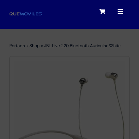
Skip
to
Toggle
Toggle
content
Navigation
Navigat
My account
Moviles
Portada
»
Shop
»
JBL Live 220 Bluetooth Auricular White
Checkout
Tablets
Audio
Portátiles
Smartwatches