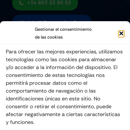
+34 603 33 80 93
Info@quemoviles.com
Gestionar el consentimiento
de las cookies
Suscribéte a nuestro Newsletter
Para ofrecer las mejores experiencias, utilizamos
tecnologías como las cookies para almacenar
y/o acceder a la información del dispositivo. El
consentimiento de estas tecnologías nos
Enviar
permitirá procesar datos como el
comportamiento de navegación o las
identificaciones únicas en este sitio. No
consentir o retirar el consentimiento, puede
afectar negativamente a ciertas características
y funciones.
© 2012 - 2026
Quemoviles
Es Una
Página Web