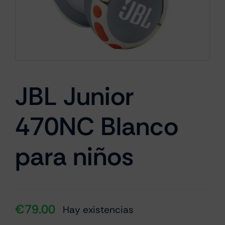
Cámaras
Gaming
JBL Junior
470NC Blanco
Marcas
para niños
€
79.00
Hay existencias