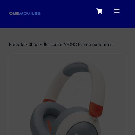
Skip
to
Toggle
Toggle
content
Navigation
Navigat
My account
Moviles
Portada
»
Shop
»
JBL Junior 470NC Blanco para niños
Checkout
Tablets
Audio
Portátiles
Smartwatches