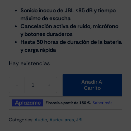
Sonido inocuo de JBL <85 dB y tiempo
máximo de escucha
Cancelación activa de ruido, micrófono
y botones duraderos
Hasta 50 horas de duración de la batería
y carga rápida
Hay existencias
Añadir Al
Carrito
JBL
Junior
470NC
Blanco
Categories:
Audio
,
Auriculares
,
JBL
para
niños