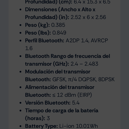
Profundidad) (cm):
6.4 x 15.3 x 6.5
Dimensiones (Ancho x Alto x
Profundidad) (in):
2.52 x 6 x 2.56
Peso (kg):
0.385
Peso (lbs):
0.849
Perfil Bluetooth:
A2DP 1.4, AVRCP
1.6
Bluetooth Rango de frecuencia del
transmisor (GHz):
2.4 – 2.483
Modulación del transmisor
Bluetooth:
GFSK, π/4 DQPSK, 8DPSK
Alimentación del transmisor
Bluetooth:
≤ 12 dBm (EIRP)
Versión Bluetooth:
5.4
Tiempo de carga de la batería
(horas):
3
Battery Type:
Li-ion 10.01Wh