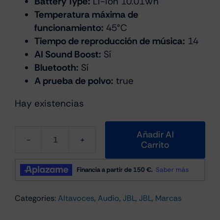
Battery Type:
Li-ion 10.01Wh
Temperatura máxima de
funcionamiento:
45°C
Tiempo de reproducción de música:
14
AI Sound Boost:
Sí
Bluetooth:
Sí
A prueba de polvo:
true
Hay existencias
Añadir Al
Carrito
JBL
Grip
Altavoz
Portátil
Categories:
Altavoces
,
Audio
,
JBL
,
JBL
,
Marcas
Rosa
cantidad