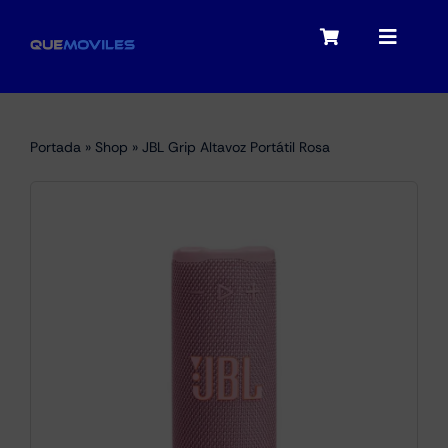
Skip
to
Toggle
Toggle
content
Navigation
Navigat
My account
Moviles
Portada
»
Shop
»
JBL Grip Altavoz Portátil Rosa
Checkout
Tablets
Audio
Portátiles
Smartwatches