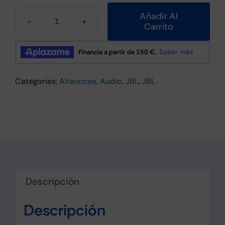
Añadir Al
Carrito
Jbl
GO5
Altavoz
Bluetooth
Categories:
Altavoces
,
Audio
,
JBL
,
JBL
con
Auracast
Blanco
cantidad
Descripción
Descripción