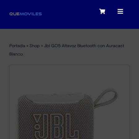
Skip
to
Toggle
Toggle
content
Navigation
Navigat
My account
Moviles
Portada
»
Shop
»
Jbl GO5 Altavoz Bluetooth con Auracast
Checkout
Blanco
Tablets
Audio
Portátiles
Smartwatches