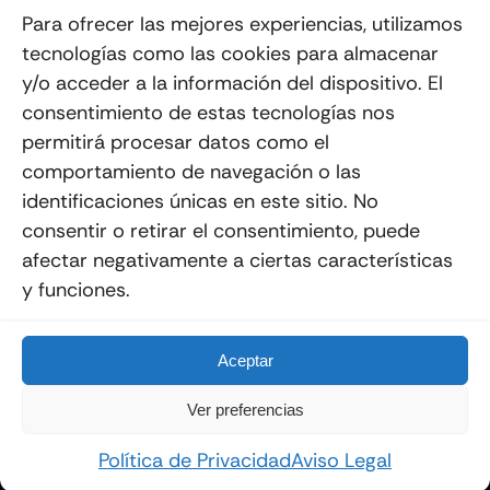
Suscribéte a nuestro Newsletter
Para ofrecer las mejores experiencias, utilizamos
tecnologías como las cookies para almacenar
y/o acceder a la información del dispositivo. El
consentimiento de estas tecnologías nos
Enviar
permitirá procesar datos como el
comportamiento de navegación o las
identificaciones únicas en este sitio. No
consentir o retirar el consentimiento, puede
afectar negativamente a ciertas características
y funciones.
© 2012 - 2026
Quemoviles
Es Una
Página Web
Diseñada Por La Esquina Creativa
Todos Los Derechos Reservados
Aceptar
Ver preferencias
Política de Privacidad
Aviso Legal