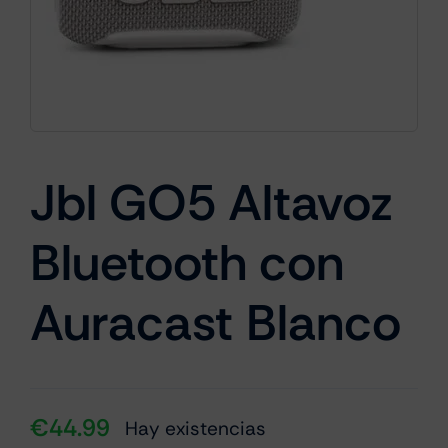
Cámaras
Gaming
Jbl GO5 Altavoz
Marcas
Bluetooth con
Auracast Blanco
€
44.99
Hay existencias