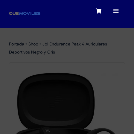
Skip
to
Toggle
Toggle
content
Navigation
Navigat
My account
Moviles
Portada
»
Shop
»
Jbl Endurance Peak 4 Auriculares
Checkout
Deportivos Negro y Gris
Tablets
Audio
Portátiles
Smartwatches