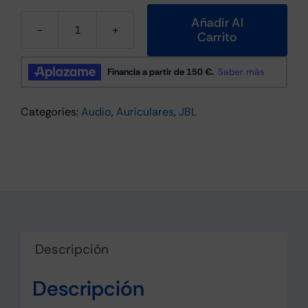
Añadir Al
Carrito
Jbl
Endurance
Peak
4
Categories:
Audio
,
Auriculares
,
JBL
Auriculares
Deportivos
Negro
y
Gris
cantidad
Descripción
Descripción