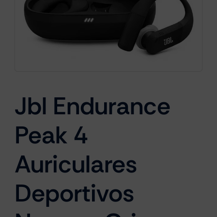
Cámaras
Gaming
Jbl Endurance
Marcas
Peak 4
Auriculares
Deportivos