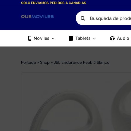
Skip
SOLO ENVIAMOS PEDIDOS A CANARIAS
to
Search
content
for:
Moviles
Tablets
Audio
Portada
»
Shop
»
JBL Endurance Peak 3 Blanco