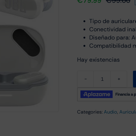
€
79.99
€
99.00
El
El
p
p
or
a
Tipo de auricular
er
es
Conectividad ina
€
€
Diseñado para: A
Compatibilidad m
Hay existencias
JBL
Endurance
Peak
3
Categories:
Audio
,
Auricul
Blanco
cantidad