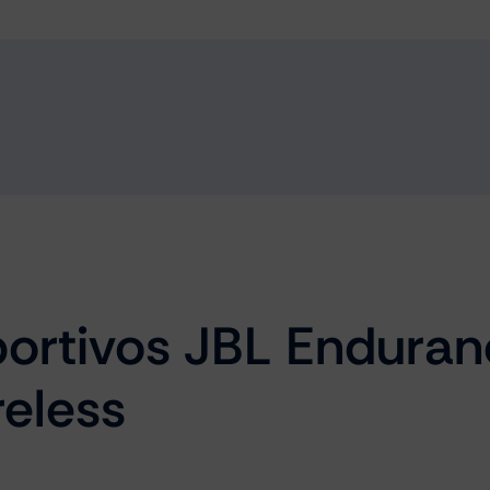
portivos JBL Enduran
reless