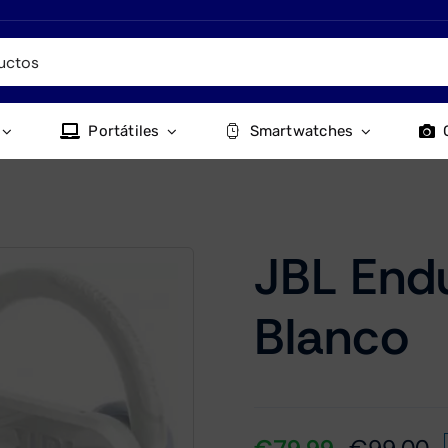
Portátiles
Smartwatches
JBL End
Blanco