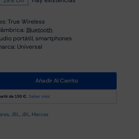
19% Off
Hay existencias
recio
recio
iginal
ctual
es: True Wireless
a:
:
lámbrica:
Bluetooth
99.00.
79.99.
udio portátil, smartphones
arca: Universal
Añadir Al Carrito
ares
,
JBL
,
JBL
,
Marcas