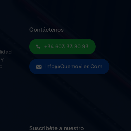
Contáctenos
+34 603 33 80 93
lidad
 Y
to
Info@quemoviles.com
Suscribéte a nuestro