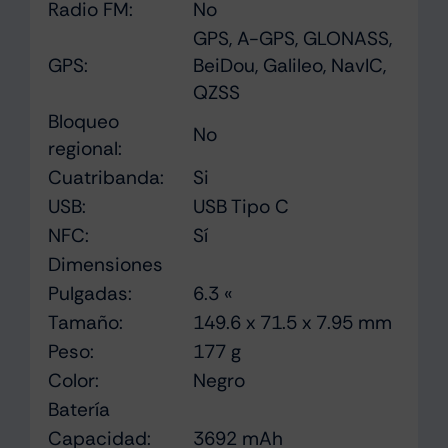
Radio FM:
No
GPS, A-GPS, GLONASS,
GPS:
BeiDou, Galileo, NavIC,
QZSS
Bloqueo
No
regional:
Cuatribanda:
Si
USB:
USB Tipo C
NFC:
Sí
Dimensiones
Pulgadas:
6.3 «
Tamaño:
149.6 x 71.5 x 7.95 mm
Peso:
177 g
Color:
Negro
Batería
Capacidad:
3692 mAh