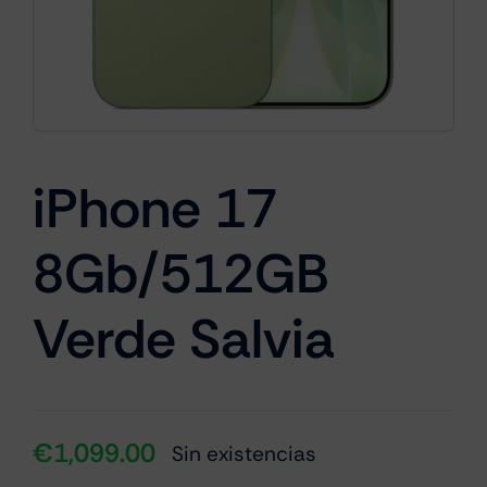
Cámaras
Gaming
iPhone 17
8Gb/512GB
Marcas
Verde Salvia
€
1,099.00
Sin existencias