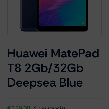
Cámaras
Gaming
Huawei MatePad
Marcas
T8 2Gb/32Gb
Deepsea Blue
€
129.00
Sin existencias