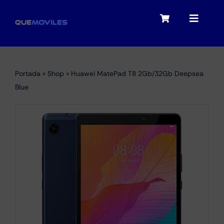
Skip
to
Toggle
Toggle
content
Navigation
Navigat
My account
Moviles
Portada
»
Shop
»
Huawei MatePad T8 2Gb/32Gb Deepsea
Checkout
Blue
Tablets
Audio
Portátiles
Smartwatches