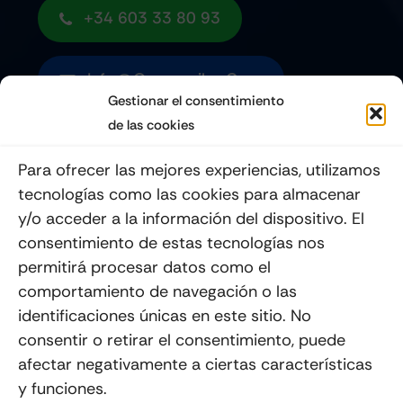
+34 603 33 80 93
Info@quemoviles.com
Gestionar el consentimiento
de las cookies
Suscribéte a nuestro Newsletter
Para ofrecer las mejores experiencias, utilizamos
tecnologías como las cookies para almacenar
y/o acceder a la información del dispositivo. El
consentimiento de estas tecnologías nos
Enviar
permitirá procesar datos como el
comportamiento de navegación o las
identificaciones únicas en este sitio. No
consentir o retirar el consentimiento, puede
afectar negativamente a ciertas características
y funciones.
© 2012 - 2026
Quemoviles
Es Una
Página Web