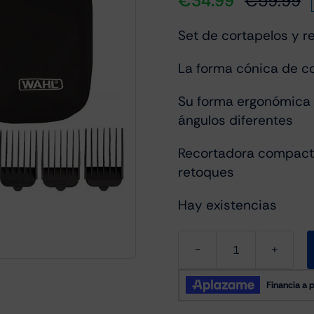
€
34.99
€
59.99
El
El
p
p
Set de cortapelos y r
or
a
er
es
La forma cónica de co
€
€
Su forma ergonómica h
ángulos diferentes
Recortadora compacta
retoques
Hay existencias
Cortapelos
Wahl
Deluxe