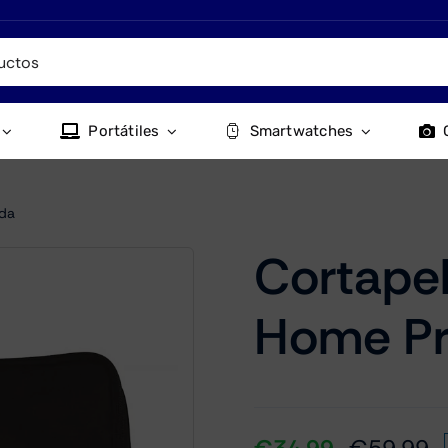
Portátiles
Smartwatches
nda
Cortape
Home Pr