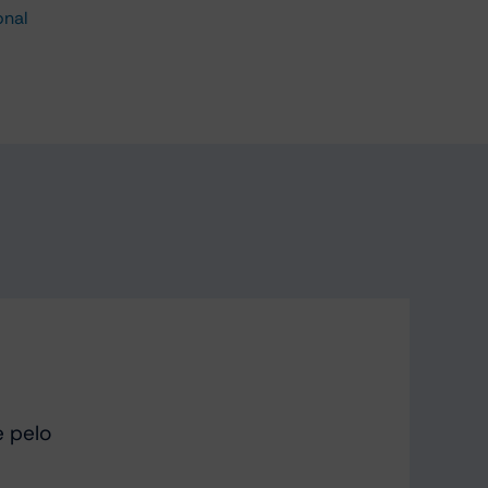
onal
e pelo