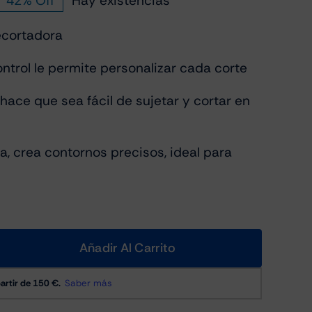
42% Off
Hay existencias
recio
recio
ecortadora
iginal
ctual
a:
:
ntrol le permite personalizar cada corte
59.99.
34.99.
ace que sea fácil de sujetar y cortar en
, crea contornos precisos, ideal para
Añadir Al Carrito