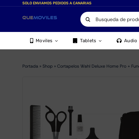
Skip
SOLO ENVIAMOS PEDIDOS A CANARIAS
to
Search
content
for:
Moviles
Tablets
Audio
Portada
»
Shop
»
Cortapelos Wahl Deluxe Home Pro + Fu