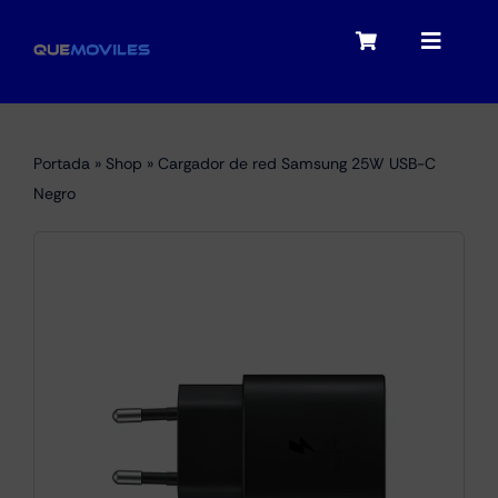
Skip
to
Toggle
Toggle
content
Navigation
Navigat
My account
Moviles
Portada
»
Shop
»
Cargador de red Samsung 25W USB-C
Checkout
Negro
Tablets
Audio
Portátiles
Smartwatches