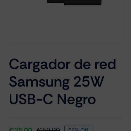
Cámaras
Gaming
Cargador de red
Marcas
Samsung 25W
USB-C Negro
€
25.00
€
59.99
58% Off