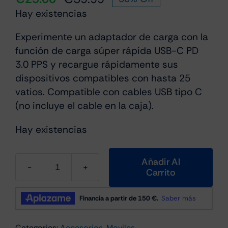
El
El
Hay existencias
precio
precio
original
actual
Experimente un adaptador de carga con la
era:
es:
función de carga súper rápida USB-C PD
€59.99.
€25.00.
3.0 PPS y recargue rápidamente sus
dispositivos compatibles con hasta 25
vatios. Compatible con cables USB tipo C
(no incluye el cable en la caja).
Hay existencias
Añadir Al
Carrito
Cargador
de
red
Samsung
Categories:
Accesorios
,
Moviles