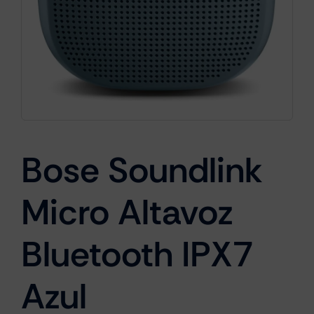
Cámaras
Gaming
Bose Soundlink
Marcas
Micro Altavoz
Bluetooth IPX7
Azul