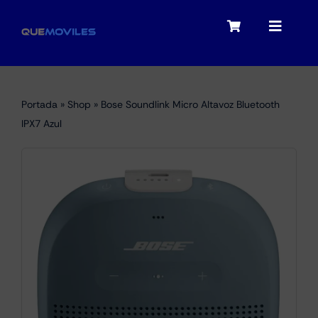
Skip
to
Toggle
Toggle
content
Navigation
Navigat
My account
Moviles
Portada
»
Shop
»
Bose Soundlink Micro Altavoz Bluetooth
Checkout
IPX7 Azul
Tablets
Audio
Portátiles
Smartwatches