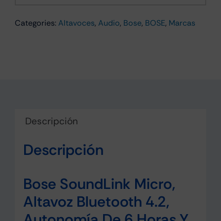
Altavoz
Categories:
Altavoces
,
Audio
,
Bose
,
BOSE
,
Marcas
Bluetooth
IPX7
Azul
cantidad
Descripción
Descripción
Bose SoundLink Micro,
Altavoz Bluetooth 4.2,
Autonomía De 6 Horas Y