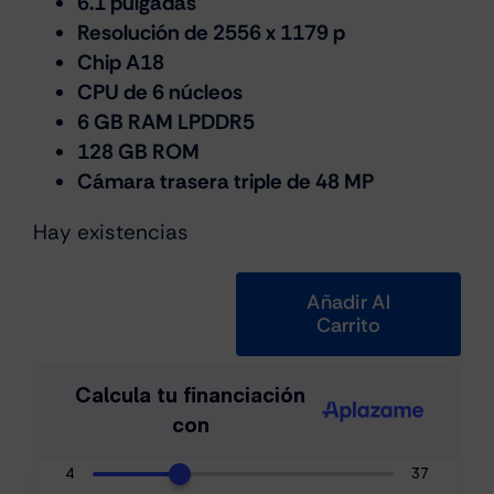
6.1 pulgadas
Resolución de 2556 x 1179 p
Chip A18
CPU de 6 núcleos
6 GB RAM LPDDR5
128 GB ROM
Cámara trasera triple de 48 MP
Hay existencias
Añadir Al
Carrito
Apple
iPhone
16
5G
128GB
Negro