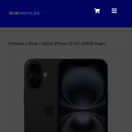
Skip
to
Toggle
Toggle
content
Navigation
Navigat
My account
Moviles
Portada
»
Shop
»
Apple iPhone 16 5G 128GB Negro
Checkout
Tablets
Audio
Portátiles
Smartwatches