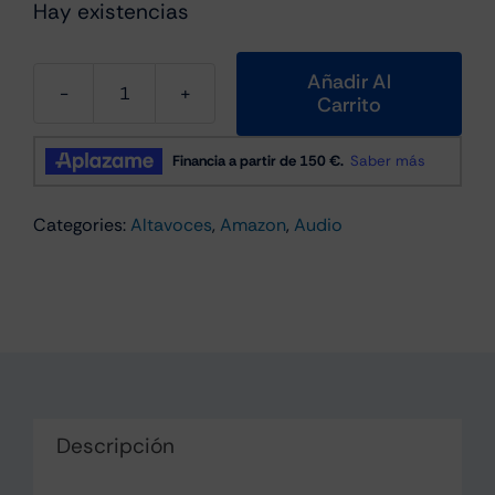
Hay existencias
Añadir Al
Carrito
Amazon
Echo
Show
5
Categories:
Altavoces
,
Amazon
,
Audio
(3ª
generación)
Blanco
cantidad
Descripción