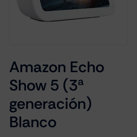
Cámaras
Gaming
Amazon Echo
Marcas
Show 5 (3ª
generación)
Blanco