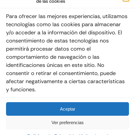
de las cookies
Suscribéte a nuestro Newsletter
Para ofrecer las mejores experiencias, utilizamos
tecnologías como las cookies para almacenar
y/o acceder a la información del dispositivo. El
consentimiento de estas tecnologías nos
Enviar
permitirá procesar datos como el
comportamiento de navegación o las
identificaciones únicas en este sitio. No
consentir o retirar el consentimiento, puede
afectar negativamente a ciertas características
y funciones.
© 2012 - 2026
Quemoviles
Es Una
Página Web
Diseñada Por La Esquina Creativa
Todos Los Derechos Reservados
Aceptar
Ver preferencias