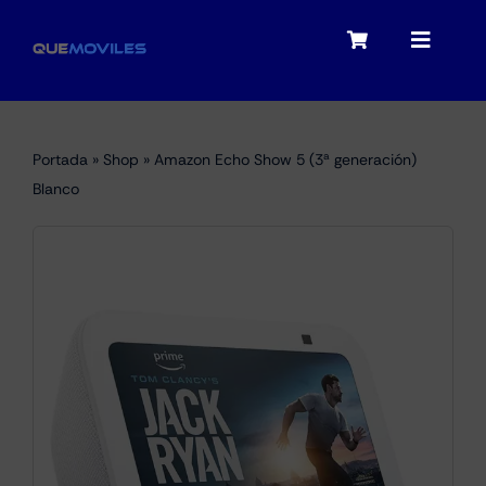
Skip
to
Toggle
Toggle
content
Navigation
Navigat
My account
Moviles
Portada
»
Shop
»
Amazon Echo Show 5 (3ª generación)
Checkout
Blanco
Tablets
Audio
Portátiles
Smartwatches