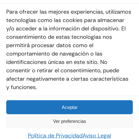
Suscribéte a nuestro Newsletter
Para ofrecer las mejores experiencias, utilizamos
tecnologías como las cookies para almacenar
y/o acceder a la información del dispositivo. El
consentimiento de estas tecnologías nos
Enviar
permitirá procesar datos como el
comportamiento de navegación o las
identificaciones únicas en este sitio. No
consentir o retirar el consentimiento, puede
afectar negativamente a ciertas características
y funciones.
© 2012 - 2026
Quemoviles
Es Una
Página Web
Diseñada Por La Esquina Creativa
Todos Los Derechos Reservados
Aceptar
Ver preferencias
Política de Privacidad
Aviso Legal