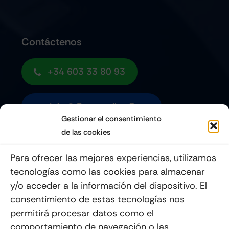
Contáctenos
+34 603 33 80 93
Info@quemoviles.com
Gestionar el consentimiento
de las cookies
Suscribéte a nuestro Newsletter
Para ofrecer las mejores experiencias, utilizamos
tecnologías como las cookies para almacenar
y/o acceder a la información del dispositivo. El
consentimiento de estas tecnologías nos
Enviar
permitirá procesar datos como el
comportamiento de navegación o las