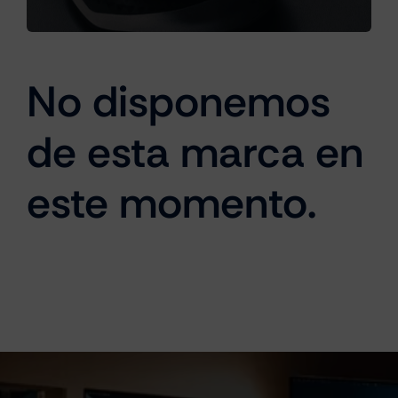
Cámaras
No disponemos
de esta marca en
Gaming
este momento.
Marcas