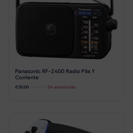
Panasonic RF-2400 Radio Pila Y
Corriente
€
30.00
€
40.00
Sin existencias
El
El
precio
precio
original
actual
era:
es:
€40.00.
€30.00.