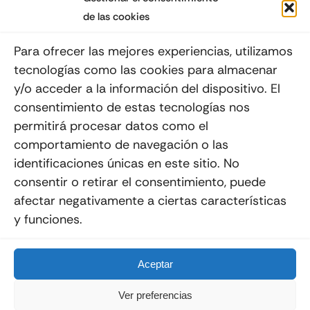
de las cookies
Suscribéte a nuestro Newsletter
Para ofrecer las mejores experiencias, utilizamos
tecnologías como las cookies para almacenar
y/o acceder a la información del dispositivo. El
consentimiento de estas tecnologías nos
Enviar
permitirá procesar datos como el
comportamiento de navegación o las
identificaciones únicas en este sitio. No
consentir o retirar el consentimiento, puede
afectar negativamente a ciertas características
y funciones.
© 2012 - 2026
Quemoviles
Es Una
Página Web
Diseñada Por La Esquina Creativa
Todos Los Derechos Reservados
Aceptar
Ver preferencias