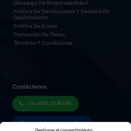
Descargo De Responsabilidad
Política De Devoluciones Y Derecho De
Desistimiento
Política De Envios
Protección De Datos
Términos Y Condiciones
Contáctenos
+34 603 33 80 93
Info@quemoviles.com
Gestionar el consentimiento