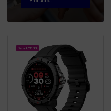
Productos
Cámaras
Gaming
Save €20.00
Marcas