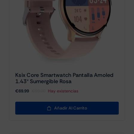
Ksix Core Smartwatch Pantalla Amoled
1.43″ Sumergible Rosa
€
69.99
€
99.00
Hay existencias
El
El
precio
precio
original
actual
Añadir Al Carrito
era:
es:
€99.00.
€69.99.