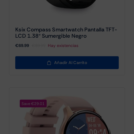
Ksix Compass Smartwatch Pantalla TFT-
LCD 1.38″ Sumergible Negro
€
69.99
€
89.99
Hay existencias
El
El
precio
precio
original
actual
Añadir Al Carrito
era:
es:
€89.99.
€69.99.
Save €29.01