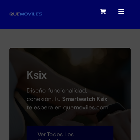
Skip
to
Toggle
Toggle
content
Navigation
Navigat
My account
Moviles
Checkout
Tablets
Ksix
Audio
Diseño, funcionalidad,
conexión. Tu
Smartwatch Ksix
te espera en quemoviles.com.
Portátiles
Ver Todos Los
Smartwatches