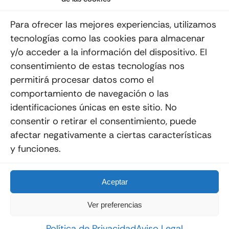
Suscribéte a nuestro Newsletter
Para ofrecer las mejores experiencias, utilizamos
tecnologías como las cookies para almacenar
y/o acceder a la información del dispositivo. El
consentimiento de estas tecnologías nos
Enviar
permitirá procesar datos como el
comportamiento de navegación o las
identificaciones únicas en este sitio. No
consentir o retirar el consentimiento, puede
afectar negativamente a ciertas características
y funciones.
© 2012 - 2026
Quemoviles
Es Una
Página Web
Diseñada Por La Esquina Creativa
Todos Los Derechos Reservados
Aceptar
Ver preferencias
Política de Privacidad
Aviso Legal