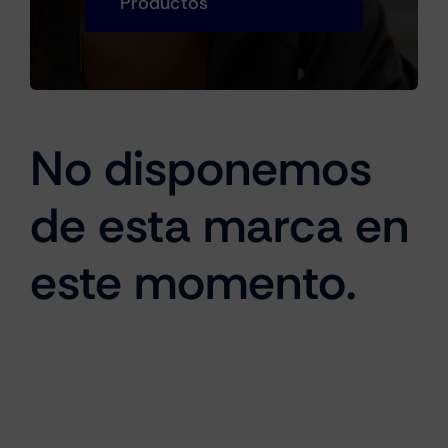
Productos
Cámaras
No disponemos
Gaming
de esta marca en
Marcas
este momento.