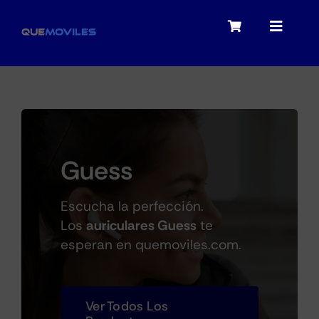
Skip
to
Toggle
Toggle
content
Navigation
Navigat
My account
Moviles
Checkout
Tablets
Guess
Audio
Escucha la perfección.
Los
auriculares Guess
te
esperan en quemoviles.com.
Portátiles
Ver Todos Los
Smartwatches